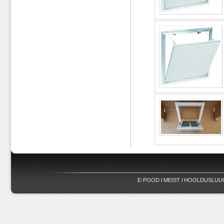
E-POOD
l
MEIST
l
HOOLDUSLUU