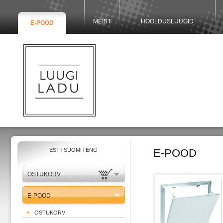
MEIST
HOOLDUSLUUGID
E-POOD
EST
l
SUOMI
l
ENG
E-POOD
OSTUKORV
E-POOD
OSTUKORV