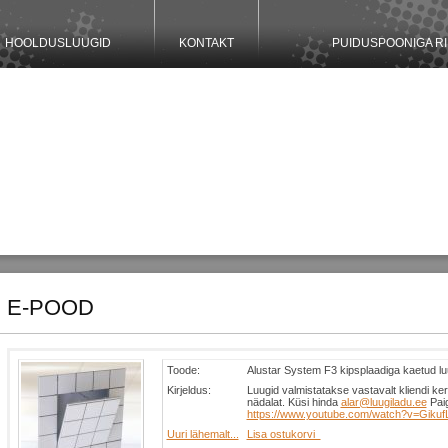
HOOLDUSLUUGID
KONTAKT
PUIDUSPOONIGA RI
E-POOD
Toode:
Alustar System F3 kipsplaadiga kaetud lu
Kirjeldus:
Luugid valmistatakse vastavalt kliendi ke
nädalat. Küsi hinda
alar@luugiladu.ee
Pai
https://www.youtube.com/watch?v=Giku
Uuri lähemalt...
Lisa ostukorvi