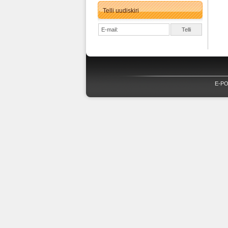
Telli uudiskiri
E-P