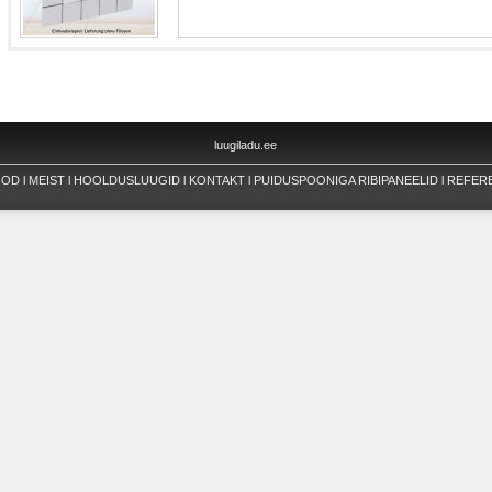
luugiladu.ee
OOD
l
MEIST
l
HOOLDUSLUUGID
l
KONTAKT
l
PUIDUSPOONIGA RIBIPANEELID
l
REFER