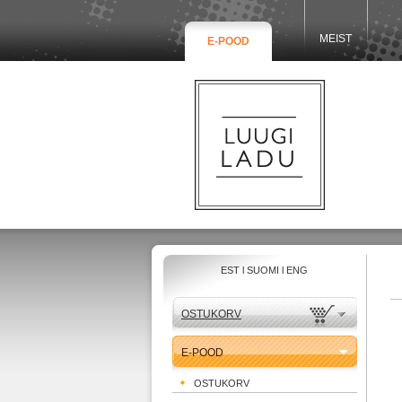
MEIST
E-POOD
EST
l
SUOMI
l
ENG
OSTUKORV
E-POOD
OSTUKORV