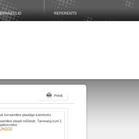
BIPANEELID
REFERENTS
Prindi
uk keraamilise plaadiga katmiseks
raamilise plaadi mõõdule. Tarneaeg kuni 2
galdusvideo
fL9gGQ0