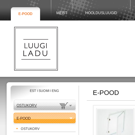
MEIST
HOOLDUSLUUGID
E-POOD
EST
l
SUOMI
l
ENG
E-POOD
OSTUKORV
E-POOD
OSTUKORV