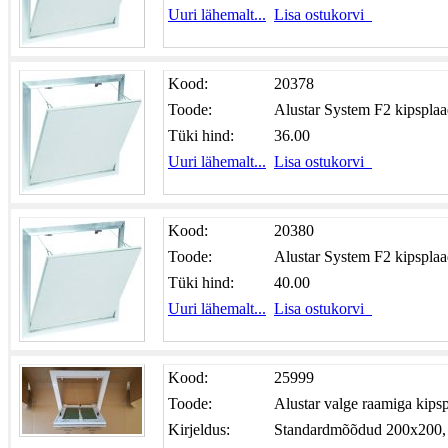
Uuri lähemalt...
Lisa ostukorvi
Kood:
20378
Toode:
Alustar System F2 kipspl
Tüki hind:
36.00
Uuri lähemalt...
Lisa ostukorvi
Kood:
20380
Toode:
Alustar System F2 kipspl
Tüki hind:
40.00
Uuri lähemalt...
Lisa ostukorvi
Kood:
25999
Toode:
Alustar valge raamiga kips
Kirjeldus:
Standardmõõdud 200x200,